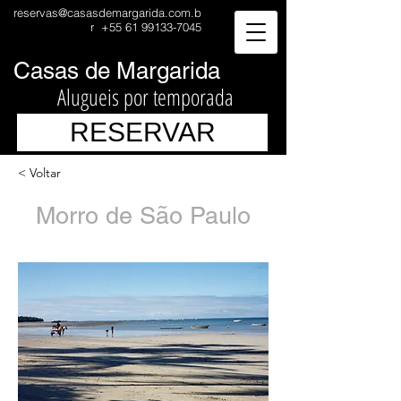
reservas@casasdemargarida.com.b
r
+55 61 99133-7045
Casas de Margarida
Alugueis por temporada
RESERVAR
< Voltar
Morro de São Paulo