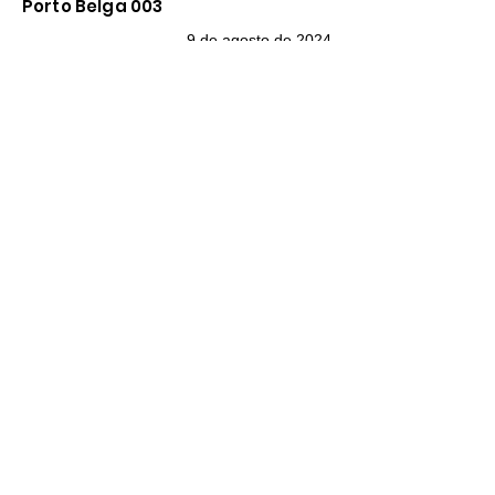
Porto Belga 003
9 de agosto de 2024
Marie Lorrain
L'authenticité du village, la disponibilité et
l'aimabilité de Jorge, le confort de la
maison et la beauté de ses extérieurs, les
ballades sur la plage, la nature, les
hamacs..
Casa do Brazeiro
24 de julho de 2024