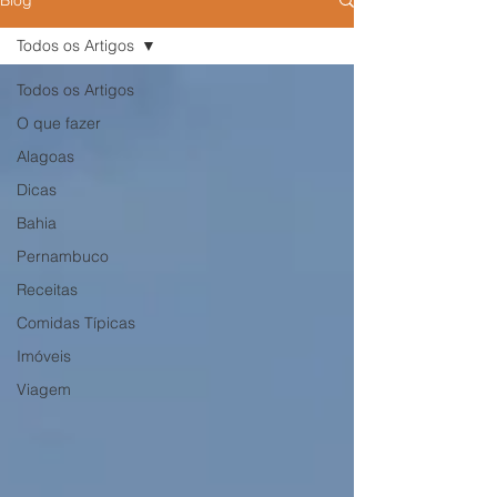
Blog
Todos os Artigos
Todos os Artigos
O que fazer
Alagoas
Dicas
Bahia
Pernambuco
Receitas
Comidas Típicas
Imóveis
Viagem