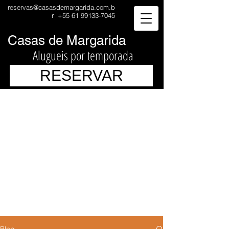
reservas@casasdemargarida.com.b
r
+55 61 99133-7045
Casas de Margarida
Alugueis por temporada
RESERVAR