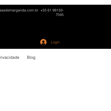
sasdemargarida.com.br
+55 61 99133-
7045
Login
rivacidade
Blog