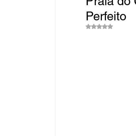
Praia do 
Perfeito
Avaliado com NaN d