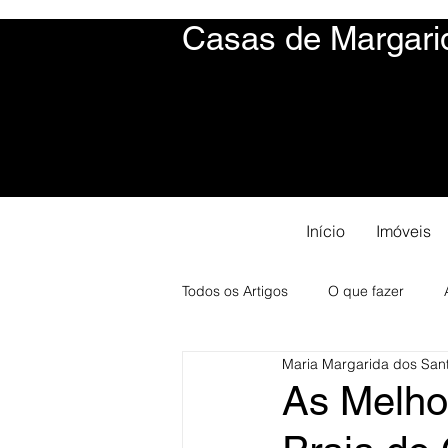
Casas de Margari
Início
Imóveis
Todos os Artigos
O que fazer
Maria Margarida dos San
Imóveis
Viagem
As Melhor