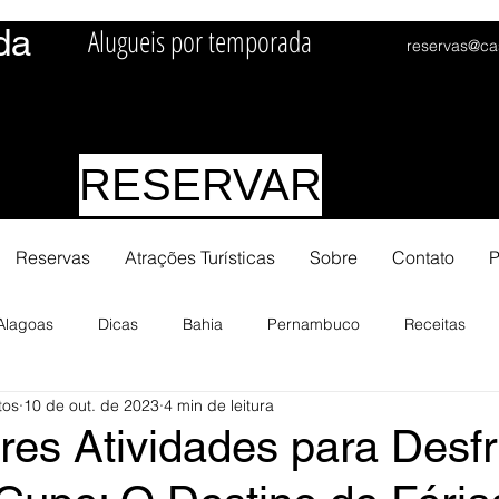
da
Alugueis por temporada
reservas@ca
RESERVAR
Reservas
Atrações Turísticas
Sobre
Contato
P
Alagoas
Dicas
Bahia
Pernambuco
Receitas
tos
10 de out. de 2023
4 min de leitura
es Atividades para Desfr