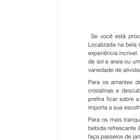
 Se você está procurando o destino de férias perfeito, a Praia do Cupe é a resposta. 
Localizada na bela 
experiência incríve
de sol e areia ou u
variedade de ativid
Para os amantes do
cristalinas e descu
prefira ficar sobre
importa a sua escolh
Para os mais tranqu
bebida refrescante 
faça passeios de jan