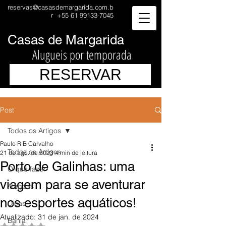
reservas@casasdemargarida.com.b
r
+55 61 99133-7045
Casas de Margarida
Alugueis por temporada
RESERVAR
Post
Todos os Artigos
Paulo R B Carvalho
Todos os Artigos
21 de ago. de 2023
4 min de leitura
Porto de Galinhas: uma
O que fazer
viagem para se aventurar
Alagoas
nos esportes aquáticos!
Dicas
Atualizado:
31 de jan. de 2024
Bahia