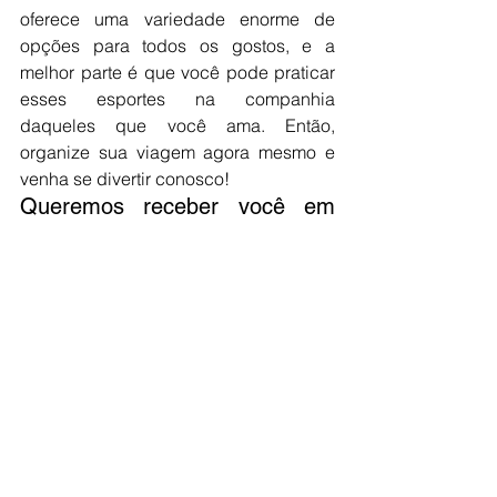
oferece uma variedade enorme de 
opções para todos os gostos, e a 
melhor parte é que você pode praticar 
esses esportes na companhia 
daqueles que você ama. Então, 
organize sua viagem agora mesmo e 
venha se divertir conosco!
Queremos receber você em 
nossos imóveis.
Temos os melhores imóveis de 
temporada em Porto de Galinhas - PE, 
Pajuçara - Maceió-AL e Morro de São 
Paulo - BA. São imóvel bem 
localizados, climatizados, internet 
rápida, bem equipados e bem 
localizados 