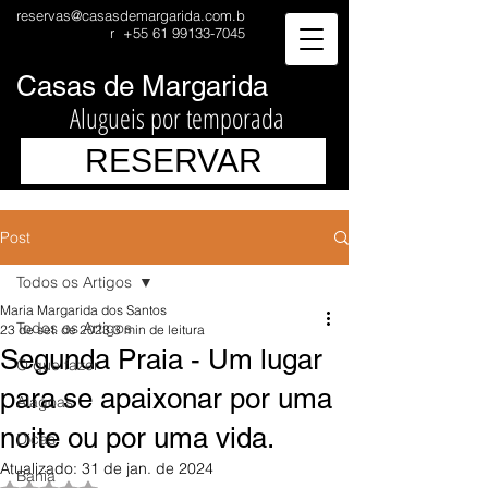
reservas@casasdemargarida.com.b
r
+55 61 99133-7045
Casas de Margarida
Alugueis por temporada
RESERVAR
Post
Todos os Artigos
Maria Margarida dos Santos
Todos os Artigos
23 de set. de 2023
3 min de leitura
Segunda Praia - Um lugar
O que fazer
para se apaixonar por uma
Alagoas
noite ou por uma vida.
Dicas
Atualizado:
31 de jan. de 2024
Bahia