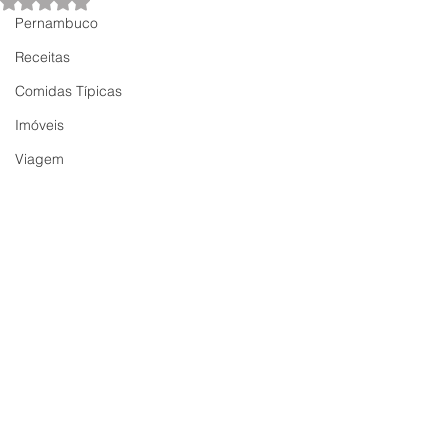
Avaliado com NaN de 5 estrelas.
Pernambuco
Receitas
Comidas Típicas
Imóveis
Viagem