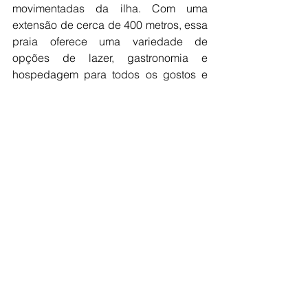
movimentadas da ilha. Com uma 
extensão de cerca de 400 metros, essa 
praia oferece uma variedade de 
opções de lazer, gastronomia e 
hospedagem para todos os gostos e 
bolsos. Para se hospedar na Segunda 
Praia, você tem à sua disposição 
desde pousadas luxuosas até hotéis 
econômicos, que oferecem conforto e 
segurança para a sua estadia. Você 
também pode contar com diversas 
formas de transporte saindo de 
Salvador para chegar até Morro de São 
Paulo, como catamarãs, lanchas e 
aviões.
A Segunda Praia de Morro de São 
Paulo é mais do que apenas um local 
para banhos de sol e natação; é um 