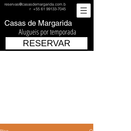
reservas@casasdemargarida.com.b
r
+55 61 99133-7045
Casas de Margarida
Alugueis por temporada
RESERVAR